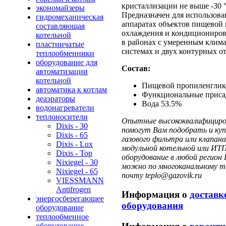
кристаллизации не выше -30 
экономайзеры
Предназначен для использова
гидромеханическая
аппаратах объектов пищевой 
составляющая
охлаждения и кондициониро
котельной
в районах с умеренным клима
пластинчатые
системах и двух контурных о
теплообменники
оборудование для
Состав:
автоматизации
котельной
Пищевой пропиленглик
автоматика к котлам
Функциональные приса
деаэраторы
Вода 53.5%
водонагреватели
теплоносители
Опытные высококвалифициров
Dixis - 30
помогут Вам подобрать и куп
Dixis - 65
газового фильтра или клапа
Dixis - Lux
модульной котельной или ИТП
Dixis - Top
оборудование в любой регион 
Nixiegel - 30
можно по многоканальному те
Nixiegel - 65
почту teplo@gazovik.ru
VIESSMANN
Antifrogen
Информация о
доставк
энергосберегающее
оборудования
оборудование
теплообменное
оборудование