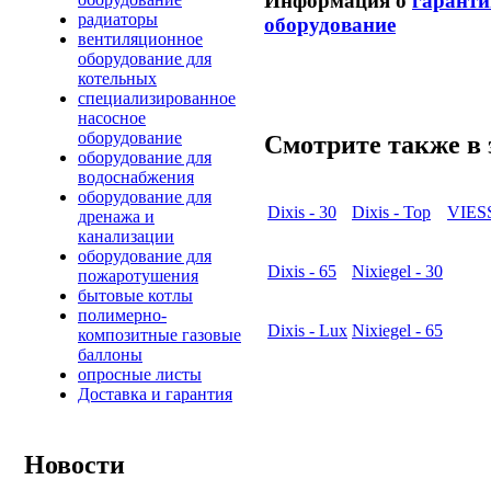
Информация о
гаранти
радиаторы
оборудование
вентиляционное
оборудование для
котельных
специализированное
насосное
оборудование
Смотрите также в 
оборудование для
водоснабжения
оборудование для
Dixis - 30
Dixis - Top
VIES
дренажа и
канализации
оборудование для
Dixis - 65
Nixiegel - 30
пожаротушения
бытовые котлы
полимерно-
Dixis - Lux
Nixiegel - 65
композитные газовые
баллоны
опросные листы
Доставка и гарантия
Новости