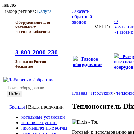
наверх
Выбор региона:
Калуга
Заказать
обратный
О
звонок
Оборудование для
МЕНЮ
компани
котельных
и теплоснабжения
«Газовик
8-800-2000-230
Резе
Газовое
и технол
Звонки по России
оборудование
бесплатно
оборудов
Главная
/
Продукция
/
теплоно
Теплоноситель Dixi
Бренды
|
Виды продукции
котельные установки
тепловые пункты
промышленные котлы
Готовый к использованию ант
горелки к котлам