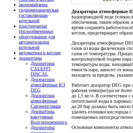
экономайзеры
гидромеханическая
Деаэраторы атмосферные 
составляющая
водопроводной воде углекисло
котельной
обеспечивая, таким образом, 
пластинчатые
время сохранять работоспособ
теплообменники
котлов, предотвращает образо
оборудование для
автоматизации
Деаэраторы атмосферные DEG 
котельной
газов из воды физическим сп
автоматика к котлам
газов от температуры. Процес
деаэраторы
контролируемой подачи пара 
Деаэраторы
температуры воды, находящей
CALEFFI
емкость пара, зависит от кон
DISCAL
выходить за пределы, указан
Деаэраторы
атмосферные ICI
Работает деаэратор DEG при 
DEG
рабочая температура не более
Деаэраторы
до 1,5 мг/л. В соответствии 
атмосферные
питательной воды в паровых 
Сарэнергомаш
до 20 бар должно быть около 0
Деаэраторы
удалять излишки кислорода 
вакуумные
помещаемых непосредственно 
Волгопромэнерго
Основные компоненты атмосф
Деаэраторы
вакуумные