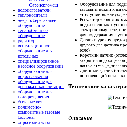
Оборудование для подач
Сарэнергомаш
автоматический клапан
водонагреватели
этом установленную ран
теплоносители
Регулятор уровня автом
энергосберегающее
подключенных к устано
оборудование
электронному реле, пр
теплообменное
для поддержания в уста
оборудование
Датчики уровня предох
радиаторы
другого два датчика пр
вентиляционное
реле).
оборудование для
Короткий датчик (отсл
котельных
закрытия подающего вод
специализированное
насоса атмосферного деа
насосное оборудование
Длинный датчик (отсле
оборудование для
позволяющий останавлив
водоснабжения
оборудование для
Технические характери
дренажа и канализации
оборудование для
пожаротушения
бытовые котлы
полимерно-
композитные газовые
баллоны
Описание
опросные листы