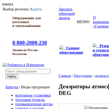
наверх
Выбор региона:
Калуга
Заказать
обратный
О
звонок
Оборудование для
МЕНЮ
компани
котельных
и теплоснабжения
«Газовик
8-800-2000-230
Резе
Газовое
и технол
Звонки по России
оборудование
бесплатно
оборудов
Главная
/
Продукция
/
деаэрат
Деаэраторы атмос
Бренды
|
Виды продукции
DEG
котельные установки
тепловые пункты
промышленные котлы
горелки к котлам