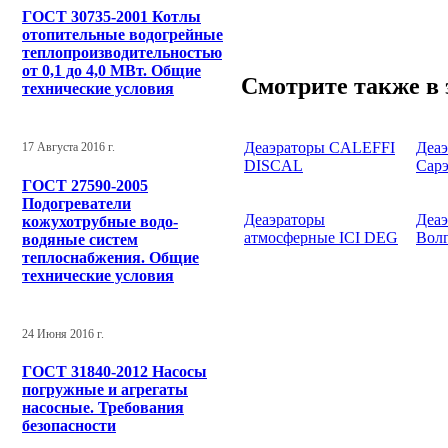
ГОСТ 30735-2001 Котлы
отопительные водогрейные
теплопроизводительностью
от 0,1 до 4,0 МВт. Общие
Смотрите также в 
технические условия
Деаэраторы CALEFFI
Деаэ
17 Августа 2016 г.
DISCAL
Сар
ГОСТ 27590-2005
Подогреватели
Деаэраторы
Деа
кожухотрубные водо-
атмосферные ICI DEG
Вол
водяные систем
теплоснабжения. Общие
технические условия
24 Июня 2016 г.
ГОСТ 31840-2012 Насосы
погружные и агрегаты
насосные. Требования
безопасности