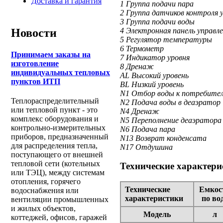
Доставка и гарантия
1 Группа подачи пара
2 Группа датчиков контроля 
3 Группа подачи воды
4 Электронная панель управл
Новости
5 Регулятор температуры
6 Термометр
Принимаем заказы на
7 Индикатор уровня
изготовление
8 Дренаж
индивидуальных тепловых
AL Высокий уровень
пунктов ИТП
BL Низкий уровень
N1 Отбор воды к потребите
Теплораспределительный
N2 Подача воды в деаэратор
или тепловой пункт - это
N4 Дренаж
комплекс оборудования и
N5 Переполнение деаэратора
контрольно-измерительных
N6 Подача пара
приборов, предназначенный
N13 Возврат конденсата
для распределения тепла,
N17 Отдушина
поступающего от внешней
тепловой сети (котельных
Технические характери
или ТЭЦ), между системам
отопления, горячего
Технические
Емкос
водоснабжения или
характеристики
по во
вентиляции промышленных
и жилых объектов,
Модель
л
коттеджей, офисов, гаражей