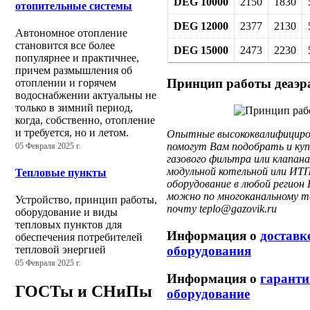
DEG 10000
2150
1830
отопительные системы
DEG 12000
2377
2130
Автономное отопление
становится все более
DEG 15000
2473
2230
популярнее и практичнее,
причем размышления об
Принцип работы деаэр
отоплении и горячем
водоснабжении актуальны не
только в зимний период,
когда, собственно, отопление
и требуется, но и летом.
Опытные высококвалифициров
помогут Вам подобрать и куп
05 Февраля 2025 г.
газового фильтра или клапа
модульной котельной или ИТП
Тепловые пункты
оборудование в любой регион 
можно по многоканальному те
Устройство, принцип работы,
почту teplo@gazovik.ru
оборудование и виды
тепловых пунктов для
Информация о
доставк
обеспечения потребителей
оборудования
тепловой энергией
05 Февраля 2025 г.
Информация о
гаранти
ГОСТы и СНиПы
оборудование