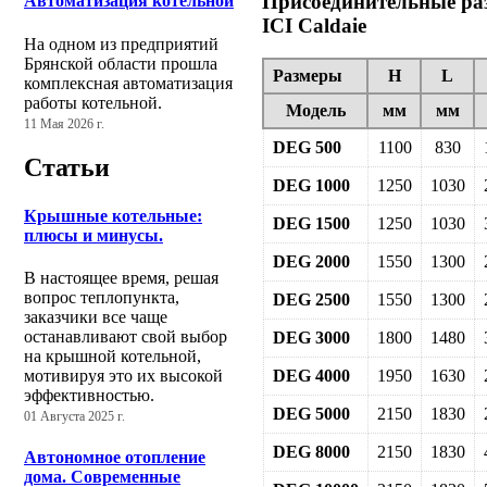
Присоединительные ра
Автоматизация котельной
ICI Caldaie
На одном из предприятий
Брянской области прошла
Размеры
H
L
комплексная автоматизация
работы котельной.
Модель
мм
мм
11 Мая 2026 г.
DEG 500
1100
830
Статьи
DEG 1000
1250
1030
Крышные котельные:
DEG 1500
1250
1030
плюсы и минусы.
DEG 2000
1550
1300
В настоящее время, решая
вопрос теплопункта,
DEG 2500
1550
1300
заказчики все чаще
останавливают свой выбор
DEG 3000
1800
1480
на крышной котельной,
мотивируя это их высокой
DEG 4000
1950
1630
эффективностью.
DEG 5000
2150
1830
01 Августа 2025 г.
DEG 8000
2150
1830
Автономное отопление
дома. Современные