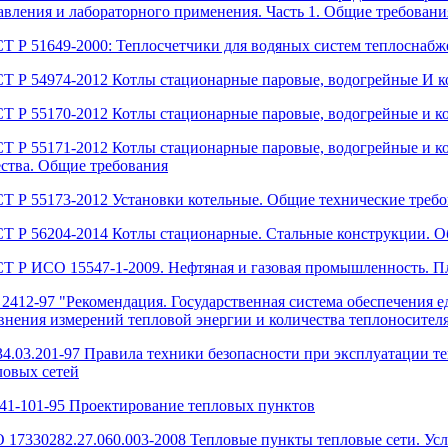
авления и лабораторного применения. Часть 1. Общие требован
Т Р 51649-2000: Теплосчетчики для водяных систем теплоснабж
Т Р 54974-2012 Котлы стационарные паровые, водогрейные И к
Т Р 55170-2012 Котлы стационарные паровые, водогрейные и к
Т Р 55171-2012 Котлы стационарные паровые, водогрейные и к
ества. Общие требования
Т Р 55173-2012 Установки котельные. Общие технические треб
Т Р 56204-2014 Котлы стационарные. Стальные конструкции. О
Т Р ИСО 15547-1-2009. Нефтяная и газовая промышленность. П
2412-97 "Рекомендация. Государственная система обеспечения 
внения измерений тепловой энергии и количества теплоносител
34.03.201-97 Правила техники безопасности при эксплуатации т
ловых сетей
41-101-95 Проектирование тепловых пунктов
 17330282.27.060.003-2008 Тепловые пункты тепловые сети. Усл