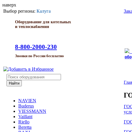
наверх
Выбор региона:
Калуга
Зак
Оборудование для котельных
и теплоснабжения
8-800-2000-230
Звонки по России бесплатно
обо
Гла
Г
NAVIEN
Buderus
ГОС
VIESSMANN
усл
Vaillant
ГОС
Riello
Beretta
ГОС