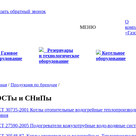
азать обратный звонок
О
МЕНЮ
комп
«Газ
Резервуары
Газовое
Котельное
и технологическое
рудование
оборудование
оборудование
вная
/
Продукция по брендам
/
ОСТы и СНиПы
Т 30735-2001 Котлы отопительные водогрейные теплопроизводит
овия
Т 27590-2005 Подогреватели кожухотрубные водо-водяные сист
Т 20548-87. Котлы отопительные водогрейные. Теплопроизводи