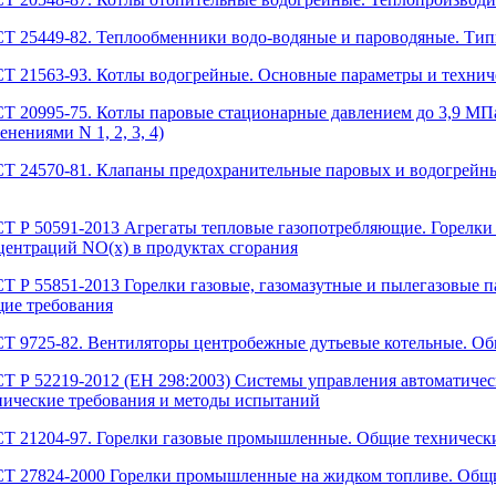
Т 25449-82. Теплообменники водо-водяные и пароводяные. Типы
Т 21563-93. Котлы водогрейные. Основные параметры и технич
Т 20995-75. Котлы паровые стационарные давлением до 3,9 МПа.
енениями N 1, 2, 3, 4)
Т 24570-81. Клапаны предохранительные паровых и водогрейных
Т Р 50591-2013 Агрегаты тепловые газопотребляющие. Горелк
центраций NO(x) в продуктах сгорания
Т Р 55851-2013 Горелки газовые, газомазутные и пылегазовые 
ие требования
Т 9725-82. Вентиляторы центробежные дутьевые котельные. Об
Т Р 52219-2012 (ЕН 298:2003) Системы управления автоматичес
нические требования и методы испытаний
Т 21204-97. Горелки газовые промышленные. Общие техническ
Т 27824-2000 Горелки промышленные на жидком топливе. Общи