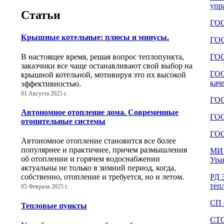
упр
Статьи
ГОС
Крышные котельные: плюсы и минусы.
ГОС
ГОС
В настоящее время, решая вопрос теплопункта,
заказчики все чаще останавливают свой выбор на
ГОС
крышной котельной, мотивируя это их высокой
кач
эффективностью.
01 Августа 2025 г.
ГОС
Автономное отопление дома. Современные
ГОС
отопительные системы
ГОС
Автономное отопление становится все более
популярнее и практичнее, причем размышления
МИ 
об отоплении и горячем водоснабжении
Ура
актуальны не только в зимний период, когда,
РД 
собственно, отопление и требуется, но и летом.
теп
05 Февраля 2025 г.
СП 
Тепловые пункты
СТО