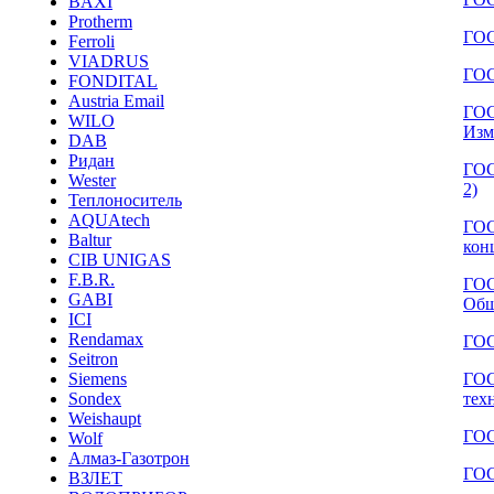
BAXI
Protherm
ГОС
Ferroli
VIADRUS
ГОС
FONDITAL
Austria Email
ГОС
WILO
Изм
DAB
Ридан
ГОС
Wester
2)
Теплоноситель
AQUAtech
ГОС
Baltur
кон
CIB UNIGAS
F.B.R.
ГОС
GABI
Общ
ICI
Rendamax
ГОС
Seitron
ГОС
Siemens
тех
Sondex
Weishaupt
ГОС
Wolf
Алмаз-Газотрон
ГОС
ВЗЛЕТ