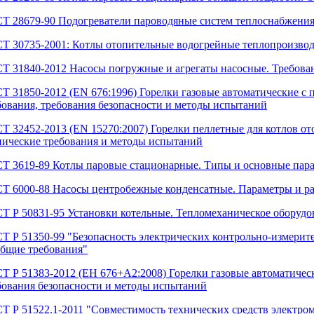
Т 28679-90 Подогреватели пароводяные систем теплоснабжения
Т 30735-2001: Котлы отопительные водогрейные теплопроизводи
Т 31840-2012 Насосы погружные и агрегаты насосные. Требова
Т 31850-2012 (EN 676:1996) Горелки газовые автоматические с 
бования, требования безопасности и методы испытаний
Т 32452-2013 (EN 15270:2007) Горелки пеллетные для котлов о
нические требования и методы испытаний
Т 3619-89 Котлы паровые стационарные. Типы и основные пар
Т 6000-88 Насосы центробежные конденсатные. Параметры и р
Т Р 50831-95 Установки котельные. Тепломеханическое оборудо
Т Р 51350-99 "Безопасность электрических контрольно-измерит
Общие требования"
Т Р 51383-2012 (ЕН 676+А2:2008) Горелки газовые автоматическ
бования безопасности и методы испытаний
Т Р 51522.1-2011 "Совместимость технических средств электром