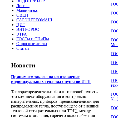
ВОДОПРИБОР
ГОС
Логика
Машинпэкс
ГОС
ОВЕН
САРЭНЕРГОМАШ
ГОС
ЦИТ
ЭНТРОРОС
ГОС
ЭТРА
ГОСТы и СНиПы
ГОС
Опросные листы
Мет
Статьи
ГОС
ГОС
Новости
ГОС
Принимаем заказы на изготовление
ГОС
индивидуальных тепловых пунктов ИТП
тех
Теплораспределительный или тепловой пункт -
ГОС
это комплекс оборудования и контрольно-
N 1
измерительных приборов, предназначенный для
распределения тепла, поступающего от внешней
ГОС
тепловой сети (котельных или ТЭЦ), между
системам отопления, горячего водоснабжения
ГОС