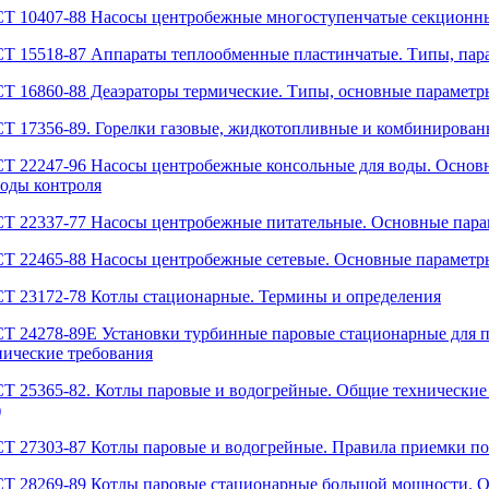
Т 10407-88 Насосы центробежные многоступенчатые секционны
Т 15518-87 Аппараты теплообменные пластинчатые. Типы, пар
Т 16860-88 Деаэраторы термические. Типы, основные параметры
Т 17356-89. Горелки газовые, жидкотопливные и комбинирован
Т 22247-96 Насосы центробежные консольные для воды. Основн
оды контроля
Т 22337-77 Насосы центробежные питательные. Основные пар
Т 22465-88 Насосы центробежные сетевые. Основные параметр
Т 23172-78 Котлы стационарные. Термины и определения
Т 24278-89Е Установки турбинные паровые стационарные для 
нические требования
Т 25365-82. Котлы паровые и водогрейные. Общие технические 
)
Т 27303-87 Котлы паровые и водогрейные. Правила приемки по
Т 28269-89 Котлы паровые стационарные большой мощности. О