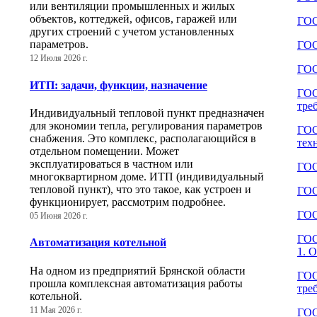
или вентиляции промышленных и жилых
объектов, коттеджей, офисов, гаражей или
ГОС
других строений с учетом установленных
параметров.
ГОС
12 Июля 2026 г.
ГОС
ИТП: задачи, функции, назначение
ГОС
тре
Индивидуальный тепловой пункт предназначен
для экономии тепла, регулирования параметров
ГОС
снабжения. Это комплекс, располагающийся в
тех
отдельном помещении. Может
эксплуатироваться в частном или
ГОС
многоквартирном доме. ИТП (индивидуальный
тепловой пункт), что это такое, как устроен и
ГОС
функционирует, рассмотрим подробнее.
ГОС
05 Июня 2026 г.
ГОС
Автоматизация котельной
1. 
На одном из предприятий Брянской области
ГОС
прошла комплексная автоматизация работы
тре
котельной.
11 Мая 2026 г.
ГОС