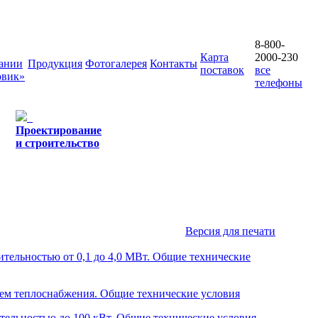
8-800-
Карта
2000-230
ании
Продукция
Фотогалерея
Контакты
поставок
все
овик»
телефоны
Проектирование
и строительство
Версия для печати
ельностью от 0,1 до 4,0 МВт. Общие технические
ем теплоснабжения. Общие технические условия
тельностью до 100 кВт. Общие технические условия