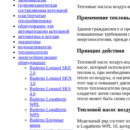
гидромеханическая
Тепловые насосы
воздух-
составляющая котельной
пластинчатые
Применение тепловы
теплообменники
оборудование для
Здания гражданского и пр
автоматизации котельной
повышенные требования п
автоматика к котлам
энергоносителям, прежде 
деаэраторы
водонагреватели
Принцип действия
теплоносители
энергосберегающее
Тепловой насос
воздух-во
оборудование
насос, который используе
Buderus Logasol SKE
теплом и, при необходимо
2.0
тепло из воздуха, и нагре
Buderus Logasol SKN
этот пар и повышает давл
3.0
тепло теплоносителю (воде
Buderus Logasol SKS
хладагент затем снова пер
4.0
тепло может быть снова с
Buderus Logatherm
WPL
Тепловой насос
возд
Buderus Logatherm
WPS
Buderus Блочные
Модельный ряд состоит из
мини
и Logatherm WPL 10, кот