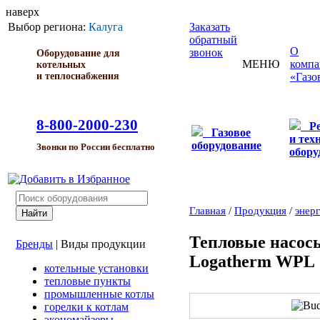
наверх
Выбор региона:
Калуга
Заказать
обратный
О
звонок
Оборудование для
МЕНЮ
комп
котельных
и теплоснабжения
«Газо
8-800-2000-230
Р
Газовое
и тех
оборудование
Звонки по России бесплатно
обору
Главная
/
Продукция
/
энер
Тепловые насосы
Бренды
|
Виды продукции
Logatherm WPL
котельные установки
тепловые пункты
промышленные котлы
горелки к котлам
экономайзеры