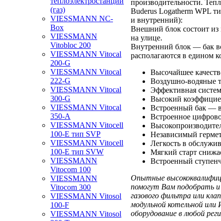
теплоэлектростанции
производительности. Тепл
(газ)
Buderus Logatherm WPL т
VIESSMANN NC-
и внутренний):
Box
Внешний блок состоит из 
VIESSMANN
на улице.
Vitobloc 200
Внутренний блок — бак во
VIESSMANN Vitocal
располагаются в едином к
200-G
VIESSMANN Vitocal
Высочайшее качеств
222-G
Воздушно-водяные
VIESSMANN Vitocal
Эффективная систем
300-G
Высокий коэффициен
VIESSMANN Vitocal
Встроенный бак — во
350-A
Встроенное цифрово
VIESSMANN Vitocell
Высокопроизводите
100-E тип SVP
Независимый гермет
VIESSMANN Vitocell
Легкость в обслужи
100-E тип SVW
Мягкий старт снижае
VIESSMANN
Встроенный ступенч
Vitocom 100
Опытные высококвалифици
VIESSMANN
помогут Вам подобрать и 
Vitocom 300
газового фильтра или кл
VIESSMANN Vitosol
модульной котельной или
100-F
оборудование в любой рег
VIESSMANN Vitosol