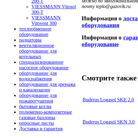
можно по многоканальному
200-T
почту teplo@gazovik.ru
VIESSMANN Vitosol
300-T
Информация о
дост
VIESSMANN
Vitovent 300
оборудования
теплообменное
оборудование
Информация о
гара
радиаторы
оборудование
вентиляционное
оборудование для
котельных
специализированное
насосное оборудование
оборудование для
Смотрите также 
водоснабжения
оборудование для дренажа
и канализации
оборудование для
Buderus Logasol SKE 2.0
пожаротушения
бытовые котлы
полимерно-композитные
газовые баллоны
Buderus Logasol SKN 3.0
опросные листы
Доставка и гарантия