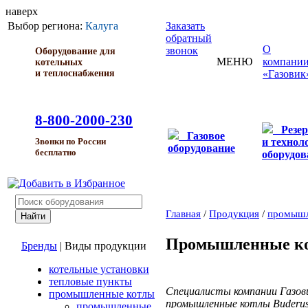
наверх
Выбор региона:
Калуга
Заказать
обратный
О
звонок
Оборудование для
МЕНЮ
компани
котельных
и теплоснабжения
«Газовик
8-800-2000-230
Резе
Газовое
и технол
Звонки по России
оборудование
бесплатно
оборудов
Главная
/
Продукция
/
промышл
Промышленные ко
Бренды
|
Виды продукции
котельные установки
тепловые пункты
Специалисты компании Газов
промышленные котлы
промышленные котлы Buderus
промышленные