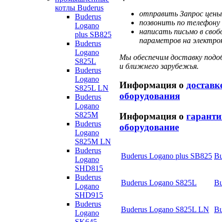
котлы Buderus
отправить Запрос цены
Buderus
позвонить по телефону 
Logano
написать письмо в своб
plus SB825
параметров на электрон
Buderus
Logano
Мы обеспечим доставку подоб
S825L
и ближнего зарубежья.
Buderus
Logano
Информация о
доставк
S825L LN
оборудования
Buderus
Logano
S825M
Информация о
гаранти
Buderus
оборудование
Logano
S825M LN
Buderus
Buderus Logano plus SB825
Bu
Logano
SHD815
Buderus
Buderus Logano S825L
Bu
Logano
SHD915
Buderus
Buderus Logano S825L LN
Bu
Logano
SK645