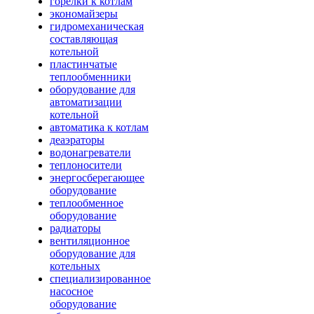
горелки к котлам
экономайзеры
гидромеханическая
составляющая
котельной
пластинчатые
теплообменники
оборудование для
автоматизации
котельной
автоматика к котлам
деаэраторы
водонагреватели
теплоносители
энергосберегающее
оборудование
теплообменное
оборудование
радиаторы
вентиляционное
оборудование для
котельных
специализированное
насосное
оборудование