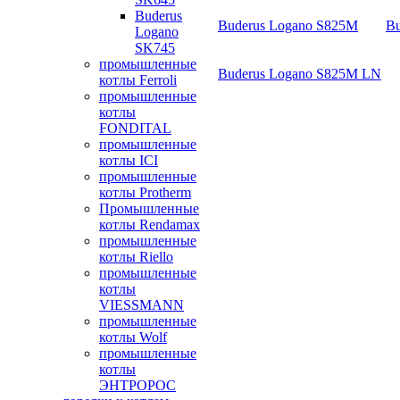
Buderus
Buderus Logano S825M
Bu
Logano
SK745
промышленные
Buderus Logano S825M LN
котлы Ferroli
промышленные
котлы
FONDITAL
промышленные
котлы ICI
промышленные
котлы Protherm
Промышленные
котлы Rendamax
промышленные
котлы Riello
промышленные
котлы
VIESSMANN
промышленные
котлы Wolf
промышленные
котлы
ЭНТРОРОС