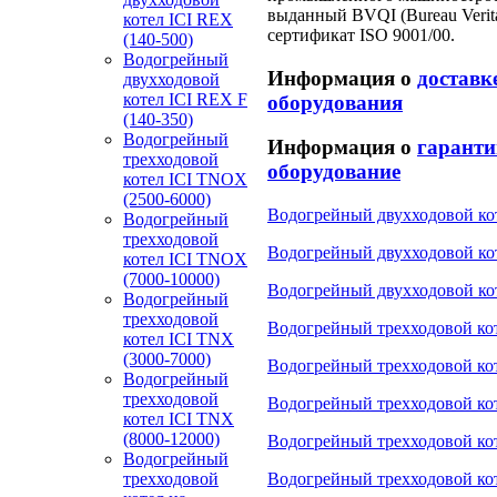
выданный BVQI (Bureau Veritas
котел ICI REX
сертификат ISO 9001/00.
(140-500)
Водогрейный
Информация о
доставк
двухходовой
котел ICI REX F
оборудования
(140-350)
Водогрейный
Информация о
гаранти
трехходовой
оборудование
котел ICI TNOX
(2500-6000)
Водогрейный двухходовой кот
Водогрейный
трехходовой
Водогрейный двухходовой кот
котел ICI TNOX
(7000-10000)
Водогрейный двухходовой кот
Водогрейный
трехходовой
Водогрейный трехходовой ко
котел ICI TNX
(3000-7000)
Водогрейный трехходовой ко
Водогрейный
трехходовой
Водогрейный трехходовой кот
котел ICI TNX
(8000-12000)
Водогрейный трехходовой кот
Водогрейный
трехходовой
Водогрейный трехходовой кот