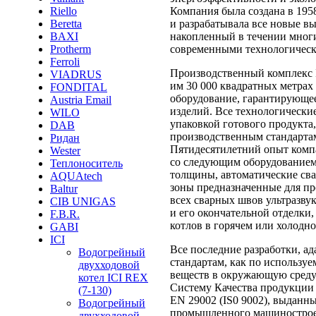
Компания была создана в 1958
Riello
и разрабатывала все новые в
Beretta
накопленный в течении многи
BAXI
современными технологичес
Protherm
Ferroli
Производственный комплекс I
VIADRUS
им 30 000 квадратных метрах
FONDITAL
оборудование, гарантирующе
Austria Email
изделий. Все технологические
WILO
упаковкой готового продукт
DAB
производственным стандартам
Ридан
Пятидесятилетний опыт компа
Wester
со следующим оборудованием
Теплоноситель
толщины, автоматические св
AQUAtech
зоны предназначенные для пр
Baltur
всех сварных швов ультразву
CIB UNIGAS
и его окончательной отделки
F.B.R.
котлов в горячем или холодн
GABI
ICI
Все последние разработки, а
Водогрейный
стандартам, как по использу
двухходовой
веществ в окружающую среду 
котел ICI REX
Систему Качества продукции
(7-130)
EN 29002 (IS0 9002), выдан
Водогрейный
промышленного машиностроен
двухходовой