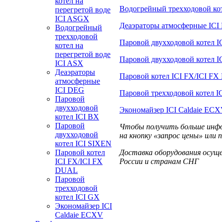
котел на
Водогрейный трехходовой кот
перегретой воде
ICI ASGX
Деаэраторы атмосферные IC
Водогрейный
трехходовой
Паровой двухходовой котел I
котел на
перегретой воде
Паровой двухходовой котел 
ICI ASX
Деаэраторы
Паровой котел ICI FX/ICI F
атмосферные
ICI DEG
Паровой трехходовой котел I
Паровой
двухходовой
Экономайзер ICI Caldaie EC
котел ICI BX
Паровой
Чтобы получить больше инфо
двухходовой
на кнопку «запрос цены» или 
котел ICI SIXEN
Паровой котел
Доставка оборудования осущ
ICI FX/ICI FX
России и странам СНГ
DUAL
Паровой
трехходовой
котел ICI GX
Экономайзер ICI
Caldaie ECXV