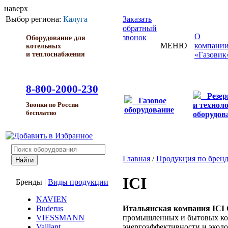
наверх
Выбор региона:
Калуга
Заказать
обратный
О
звонок
Оборудование для
МЕНЮ
компани
котельных
и теплоснабжения
«Газовик
8-800-2000-230
Резе
Газовое
и технол
Звонки по России
оборудование
бесплатно
оборудов
Главная
/
Продукция по брен
ICI
Бренды
|
Виды продукции
NAVIEN
Итальянская компания ICI 
Buderus
промышленных и бытовых ко
VIESSMANN
энергоэффективности и эколо
Vaillant