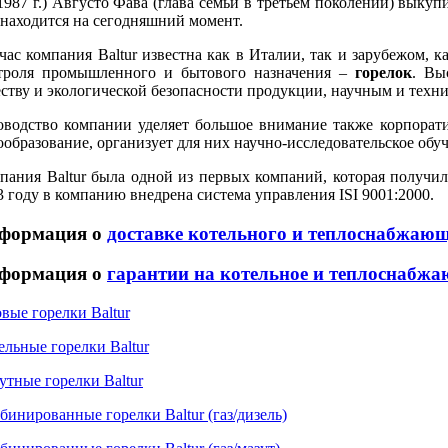
(1987 г.) Августо Фава (глава семьи в третьем поколении) выкуп
 находится на сегодняшний момент.
час компания Baltur известна как в Италии, так и зарубежом, 
троля промышленного и бытового назначения –
горелок
. Вы
еству и экологической безопасности продукции, научным и техни
оводство компании уделяет большое внимание также корпорати
ообразование, организует для них научно-исследовательское обу
пания Baltur была одной из первых компаний, которая получила
3 году в компанию внедрена система управления ISI 9001:2000.
формация о
доставке котельного и теплоснабжаю
формация о
гарантии на котельное и теплоснабжа
овые горелки Baltur
ельные горелки Baltur
утные горелки Baltur
бинированные горелки Baltur (газ/дизель)