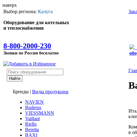
наверх
Выбор региона:
Калуга
Зак
Оборудование для котельных
и теплоснабжения
8-800-2000-230
Звонки по России бесплатно
обо
Гла
B
Бренды
|
Виды продукции
NAVIEN
Buderus
Ита
VIESSMANN
кли
Vaillant
Riello
Ком
Beretta
в о
BAXI