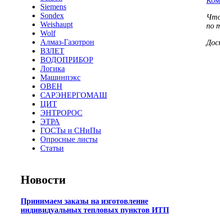
Ком
Siemens
Sondex
Что
Weishaupt
по 
Wolf
Алмаз-Газотрон
Дос
ВЗЛЕТ
ВОДОПРИБОР
Логика
Машинпэкс
ОВЕН
САРЭНЕРГОМАШ
ЦИТ
ЭНТРОРОС
ЭТРА
ГОСТы и СНиПы
Опросные листы
Статьи
Новости
Принимаем заказы на изготовление
индивидуальных тепловых пунктов ИТП