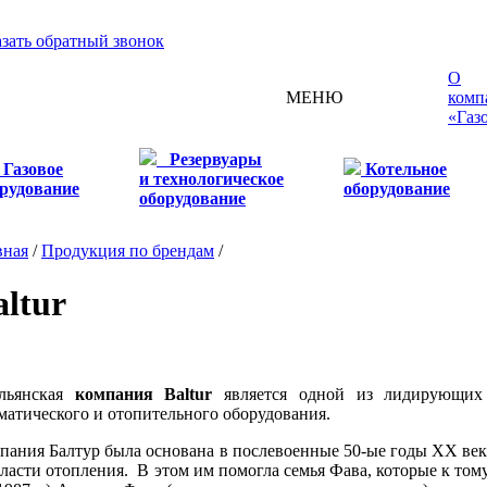
азать обратный звонок
О
МЕНЮ
комп
«Газ
Резервуары
Газовое
Котельное
и технологическое
рудование
оборудование
оборудование
вная
/
Продукция по брендам
/
altur
льянская
компания Baltur
является одной из лидирующих 
матического и отопительного оборудования.
пания Балтур была основана в послевоенные 50-ые годы XX век
бласти отопления. В этом им помогла семья Фава, которые к то