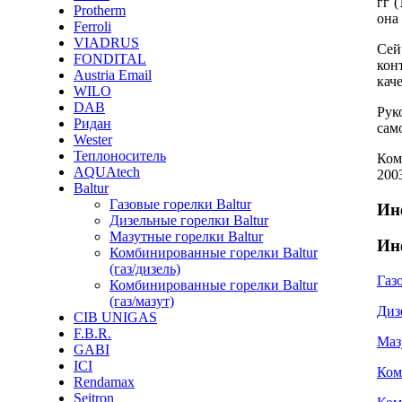
гг 
Protherm
она
Ferroli
VIADRUS
Сей
FONDITAL
кон
Austria Email
кач
WILO
DAB
Рук
Ридан
сам
Wester
Теплоноситель
Ком
AQUAtech
200
Baltur
Газовые горелки Baltur
Ин
Дизельные горелки Baltur
Мазутные горелки Baltur
Ин
Комбинированные горелки Baltur
(газ/дизель)
Газ
Комбинированные горелки Baltur
(газ/мазут)
Диз
CIB UNIGAS
F.B.R.
Маз
GABI
ICI
Ком
Rendamax
Seitron