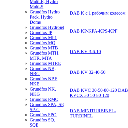
Multi-E, Hydro
Multi-S
Grundfos Hydro
DAB K с 1 рабочим колесом
Pack, Hydro
Dome
Grundfos Hydrojet
DAB KP-KPA-KPS-KPF
Grundfos JP
Grundfos MP1
Grundfos MQ
Grundfos MTB
DAB KV 3-6-10
Grundfos MTH,
MTR, MTA
Grundfos MTRE
Grundfos NB,
DAB KV 32-40-50
NBG
Grundfos NBE,
NKE
Grundfos NK,
DAB KVC 30-50-80-120 DAB
NKG
KVCX 30-50-80-120
Grundfos RMQ
Grundfos SPA, SP,
SP-G
DAB MINITURBINEL-
Grundfos SPO
TURBINEL
Grundfos SQ,
SQE