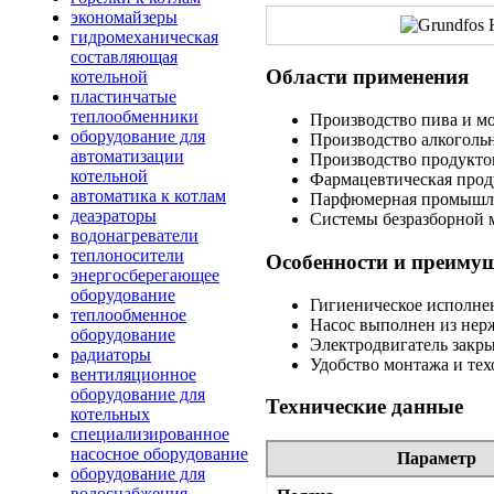
экономайзеры
гидромеханическая
составляющая
Области применения
котельной
пластинчатые
теплообменники
Производство пива и м
оборудование для
Производство алкоголь
автоматизации
Производство продукто
котельной
Фармацевтическая прод
автоматика к котлам
Парфюмерная промышл
деаэраторы
Системы безразборной 
водонагреватели
теплоносители
Особенности и преиму
энергосберегающее
оборудование
Гигиеническое исполне
теплообменное
Насос выполнен из нер
оборудование
Электродвигатель закр
радиаторы
Удобство монтажа и те
вентиляционное
оборудование для
Технические данные
котельных
специализированное
насосное оборудование
Параметр
оборудование для
водоснабжения