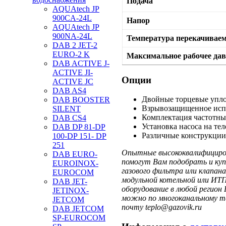
Подача
AQUAtech JP
900CA-24L
Напор
AQUAtech JP
900NA-24L
Температура перекачивае
DAB 2 JET-2
EURO-2 K
Максимальное рабочее дав
DAB ACTIVE J-
ACTIVE JI-
Опции
ACTIVE JC
DAB AS4
Двойные торцевые упло
DAB BOOSTER
Взрывозащищенное исп
SILENT
Комплектация частотны
DAB CS4
Установка насоса на те
DAB DP 81-DP
Различные конструкции
100-DP 151- DP
251
Опытные высококвалифициров
DAB EURO-
помогут Вам подобрать и куп
EUROINOX-
газового фильтра или клапа
EUROCOM
модульной котельной или ИТП
DAB JET-
оборудование в любой регион 
JETINOX-
можно по многоканальному те
JETCOM
почту teplo@gazovik.ru
DAB JETCOM
SP-EUROCOM