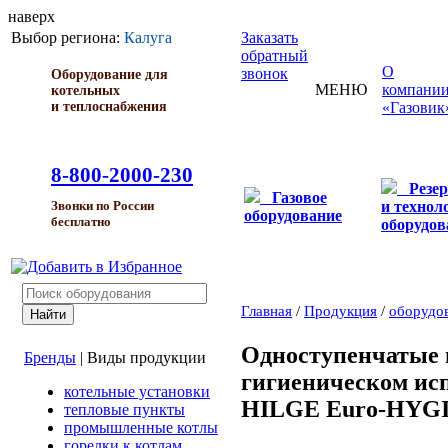
наверх
Выбор региона:
Калуга
Заказать
обратный
О
звонок
Оборудование для
МЕНЮ
компани
котельных
и теплоснабжения
«Газовик
8-800-2000-230
Резе
Газовое
и технол
Звонки по России
оборудование
бесплатно
оборудов
Главная
/
Продукция
/
оборудо
Одноступенчатые 
Бренды
|
Виды продукции
гигиеническом ис
котельные установки
HILGE Euro-HYG
тепловые пункты
промышленные котлы
горелки к котлам