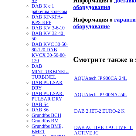
Информация о
доставк
SP
DAB K с 1
оборудования
рабочим колесом
DAB KP-KPA-
Информация о
гаранти
KPS-KPF
оборудование
DAB KV 3-6-10
DAB KV 32-40-
50
DAB KVC 30-50-
80-120 DAB
KVCX 30-50-80-
Смотрите также в 
120
DAB
MINITURBINEL-
TURBINEL
AQUAtech JP 900CA-24L
DAB PULSAR
DRY
DAB PULSAR-
AQUAtech JP 900NA-24L
PULSAR DRY
DAB S4
DAB S6
DAB 2 JET-2 EURO-2 K
Grundfos BCH
Grundfos BM
Grundfos BME,
DAB ACTIVE J-ACTIVE JI-
BMET
ACTIVE JC