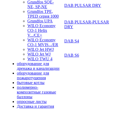
Grundfos SQE-
DAB PULSAR DRY
NE, SP-NE
Grundfos TPE,
TPED серия 1000
Grundfos UPA
DAB PULSAR-PULSAR
WILO Economy
DRY
CO-1 Helix
V.../CE+
WILO Economy
DAB S4
CO-1 MVIS.../ER
WILO Jet HWJ
WILO Jet WJ
DAB S6
WILO TWU 4
оборудование для
дренажа и канализации
оборудование для
пожаротушения
бытовые котлы
полимерно-
композитные газовые
баллоны
опросные листы
Доставка и гарантия