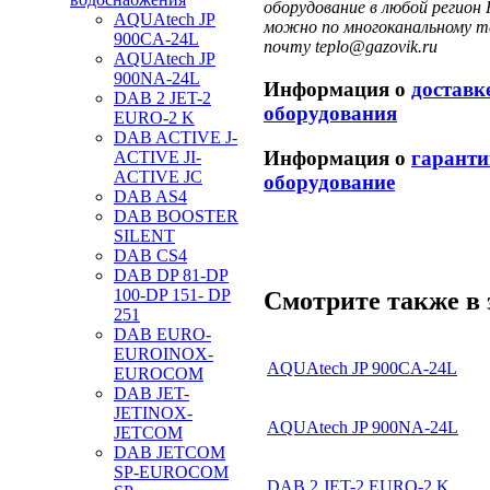
оборудование в любой регион 
AQUAtech JP
можно по многоканальному те
900CA-24L
почту teplo@gazovik.ru
AQUAtech JP
900NA-24L
Информация о
доставк
DAB 2 JET-2
оборудования
EURO-2 K
DAB ACTIVE J-
Информация о
гаранти
ACTIVE JI-
ACTIVE JC
оборудование
DAB AS4
DAB BOOSTER
SILENT
DAB CS4
DAB DP 81-DP
100-DP 151- DP
Смотрите также в 
251
DAB EURO-
EUROINOX-
AQUAtech JP 900CA-24L
EUROCOM
DAB JET-
JETINOX-
AQUAtech JP 900NA-24L
JETCOM
DAB JETCOM
SP-EUROCOM
DAB 2 JET-2 EURO-2 K