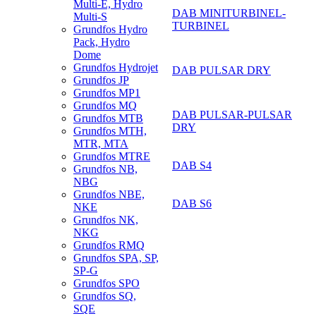
Multi-E, Hydro
DAB MINITURBINEL-
Multi-S
TURBINEL
Grundfos Hydro
Pack, Hydro
Dome
Grundfos Hydrojet
DAB PULSAR DRY
Grundfos JP
Grundfos MP1
Grundfos MQ
DAB PULSAR-PULSAR
Grundfos MTB
DRY
Grundfos MTH,
MTR, MTA
Grundfos MTRE
DAB S4
Grundfos NB,
NBG
Grundfos NBE,
DAB S6
NKE
Grundfos NK,
NKG
Grundfos RMQ
Grundfos SPA, SP,
SP-G
Grundfos SPO
Grundfos SQ,
SQE