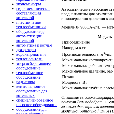
экономайзеры
гидромеханическая
Автоматические насосные 
составляющая
предназначены для откачиван
котельной
и поддержания давления в ав
пластинчатые
теплообменники
Модель JP 900CA-24L
— мате
оборудование для
автоматизации
Модель
котельной
Присоединение
автоматика к котлам
Напор, м.в.ст.
деаэраторы
3
водонагреватели
Производительность, м
/час
теплоносители
Максимальная кратковременн
энергосберегающее
Максимальная рабочая темпер
оборудование
Максимальное давление, бар
теплообменное
Питание
оборудование
радиаторы
Мощность, Вт
вентиляционное
Максимальная глубина всасы
оборудование для
котельных
Опытные высококвалифициров
специализированное
помогут Вам подобрать и куп
насосное оборудование
газового фильтра или клапа
оборудование для
модульной котельной или ИТП
водоснабжения