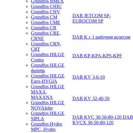
Grundfos BMEX
Grundfos CHIU
Grundfos CHV
DAB JETCOM SP-
Grundfos CM
EUROCOM SP
Grundfos CME
Grundfos CR
Grundfos CRE,
DAB K с 1 рабочим колесом
CRNE
Grundfos CRN,
CRT
Grundfos HILGE
DAB KP-KPA-KPS-KPF
Contra
Grundfos HILGE
durietta
Grundfos HILGE
DAB KV 3-6-10
Euro-HYGIA
Grundfos HILGE
MAXA,
MAXANA
DAB KV 32-40-50
Grundfos HILGE
NOVAIobe
Grundfos HILGE
DAB KVC 30-50-80-120 DAB
SIPLA
KVCX 30-50-80-120
Grundfos Hydro
MPC, Hydro