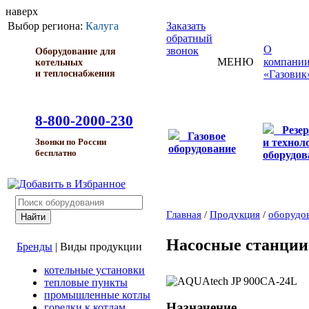
наверх
Выбор региона:
Калуга
Заказать
обратный
О
звонок
Оборудование для
МЕНЮ
компани
котельных
и теплоснабжения
«Газовик
8-800-2000-230
Резе
Газовое
и технол
Звонки по России
оборудование
бесплатно
оборудов
Главная
/
Продукция
/
оборудо
Насосные станции
Бренды
|
Виды продукции
котельные установки
тепловые пункты
промышленные котлы
Назначение
горелки к котлам