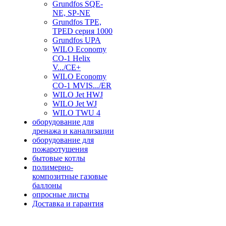
Grundfos SQE-
NE, SP-NE
Grundfos TPE,
TPED серия 1000
Grundfos UPA
WILO Economy
CO-1 Helix
V.../CE+
WILO Economy
CO-1 MVIS.../ER
WILO Jet HWJ
WILO Jet WJ
WILO TWU 4
оборудование для
дренажа и канализации
оборудование для
пожаротушения
бытовые котлы
полимерно-
композитные газовые
баллоны
опросные листы
Доставка и гарантия