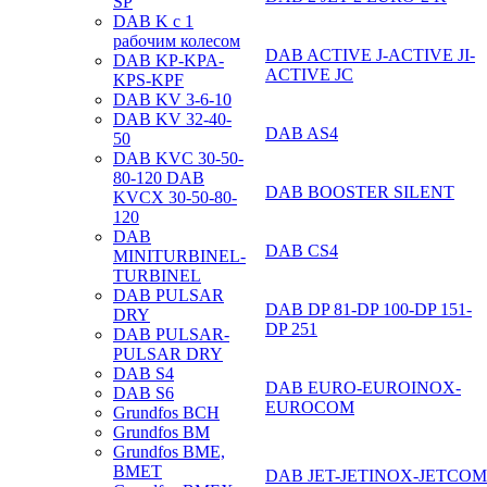
SP
DAB K с 1
рабочим колесом
DAB ACTIVE J-ACTIVE JI-
DAB KP-KPA-
ACTIVE JC
KPS-KPF
DAB KV 3-6-10
DAB KV 32-40-
DAB AS4
50
DAB KVC 30-50-
80-120 DAB
DAB BOOSTER SILENT
KVCX 30-50-80-
120
DAB
DAB CS4
MINITURBINEL-
TURBINEL
DAB PULSAR
DAB DP 81-DP 100-DP 151-
DRY
DP 251
DAB PULSAR-
PULSAR DRY
DAB S4
DAB EURO-EUROINOX-
DAB S6
EUROCOM
Grundfos BCH
Grundfos BM
Grundfos BME,
BMET
DAB JET-JETINOX-JETCOM